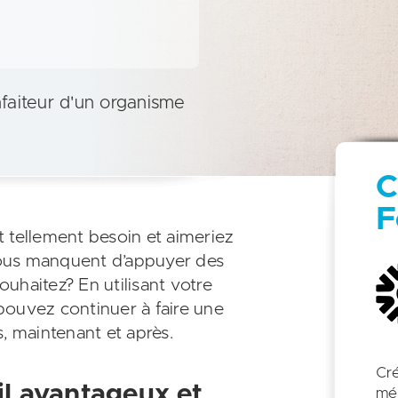
nfaiteur d'un organisme
C
F
 tellement besoin et aimeriez
vous manquent d’appuyer des
uhaitez? En utilisant votre
pouvez continuer à faire une
, maintenant et après.
Cré
il avantageux et
méd