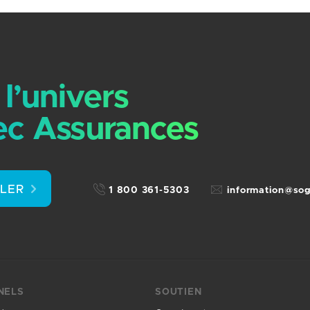
l’univers
c Assurances
LLER
1 800 361-5303
information@so
NELS
SOUTIEN