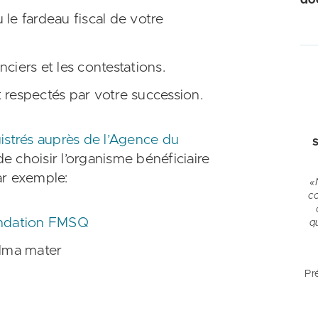
le fardeau fiscal de votre
ciers et les contestations.
 respectés par votre succession.
istrés auprès de l’Agence du
S
e choisir l’organisme bénéficiaire
par exemple:
«
c
ndation FMSQ
q
Alma mater
Pr