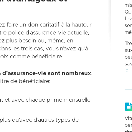
mis
Qu
fin
 faire un don caritatif à la hauteur
ser
tre police d’assurance-vie actuelle,
mé
vez plus besoin ou, même, en
Trè
dans les trois cas, vous n’avez qu’à
aux
oix comme bénéficiaire.
peu
sav
ici
.
on d’assurance-vie sont nombreux
.
tre de bénéficiaire:
at et avec chaque prime mensuelle
Vit
plus qu’avec d’autres types de
pe
do