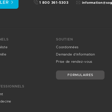
LLER
1 800 361-5303
information@so
NELS
SOUTIEN
liste
Coordonnées
ille
Demande d'information
Prise de rendez-vous
FORMULAIRES
FESSIONNELS
nt
édecine