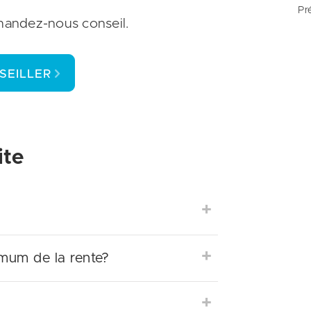
Pr
emandez-nous conseil.
SEILLER
ite
imum de la rente?