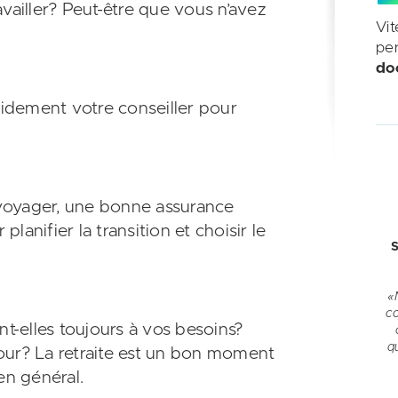
vailler? Peut-être que vous n’avez
Vit
pe
do
rapidement votre conseiller pour
r voyager, une bonne assurance
anifier la transition et choisir le
S
«
c
nt-elles toujours à vos besoins?
q
 jour? La retraite est un bon moment
en général.