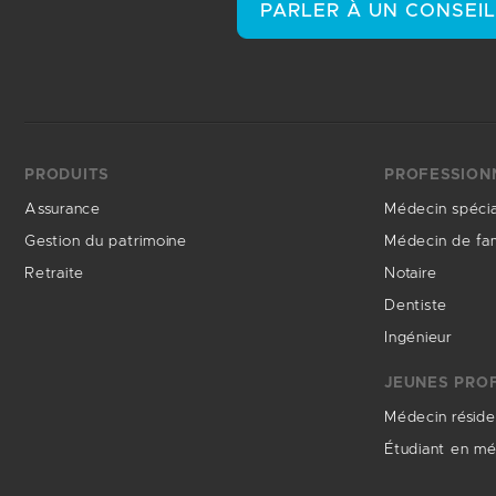
PARLER À UN CONSEI
PRODUITS
PROFESSION
Assurance
Médecin spécia
Gestion du patrimoine
Médecin de fam
Retraite
Notaire
Dentiste
Ingénieur
JEUNES PRO
Médecin réside
Étudiant en m