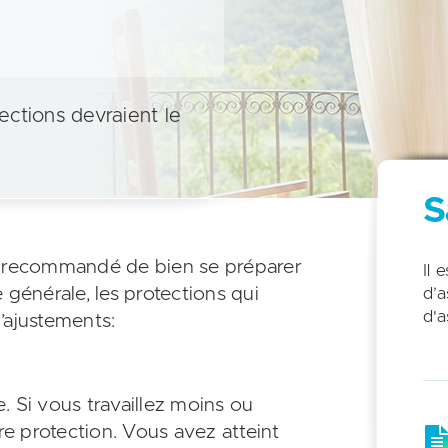
ections devraient le
S
est recommandé de bien se préparer
Il 
 générale, les protections qui
d’a
d'a
d’ajustements:
e. Si vous travaillez moins ou
otre protection. Vous avez atteint