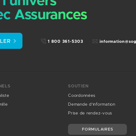
l’univers
c Assurances
LLER
1 800 361-5303
information@so
NELS
SOUTIEN
liste
Coordonnées
ille
Demande d'information
Prise de rendez-vous
FORMULAIRES